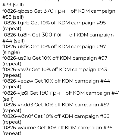
#39 (self)
370
грн
f0826-qbcso
Get
off
KDM campaign
#58 (self)
f0826-tgirb
Get 10% off
KDM campaign #95
(repeat)
300
грн
f0826-tu8lh
Get
off
KDM campaign
#44 (self)
f0826-ukfis
Get 10% off
KDM campaign #97
(single)
f0826-us9lu
Get 10% off
KDM campaign #97
(repeat)
f0826-vav3r
Get 10% off
KDM campaign #43
(repeat)
f0826-veozw
Get 10% off
KDM campaign #44
(repeat)
190
грн
f0826-vjz6i
Get
off
KDM campaign #41
(self)
f0826-vndd3
Get 10% off
KDM campaign #57
(repeat)
f0826-w3n0f
Get 10% off
KDM campaign #66
(repeat)
f0826-waume
Get 10% off
KDM campaign #36
(repeat)