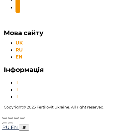
youtube
Мова сайту
UK
RU
EN
Інформація
Контакти
Доставка та оплата
Умови повернення
Copyright© 2025 Fertilovit Ukraine. All right reserved.
RU
EN
RU
EN
UK