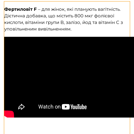
(на
3
Фертиловіт F
– для жінок, які планують вагітність.
місяці
Дієтична добавка, що містить 800 мкг фолієвої
прийому)
кислоти, вітаміни групи В, залізо, йод та вітамін С з
кількість
уповільненим вивільненням.