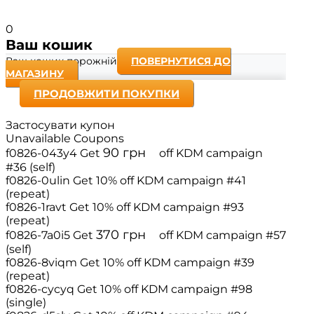
0
Ваш кошик
Ваш кошик порожній
ПОВЕРНУТИСЯ ДО
МАГАЗИНУ
ПРОДОВЖИТИ ПОКУПКИ
Застосувати купон
Unavailable Coupons
90
грн
f0826-043y4
Get
off
KDM campaign
#36 (self)
f0826-0ulin
Get 10% off
KDM campaign #41
(repeat)
f0826-1ravt
Get 10% off
KDM campaign #93
(repeat)
370
грн
f0826-7a0i5
Get
off
KDM campaign #57
(self)
f0826-8viqm
Get 10% off
KDM campaign #39
(repeat)
f0826-cycyq
Get 10% off
KDM campaign #98
(single)