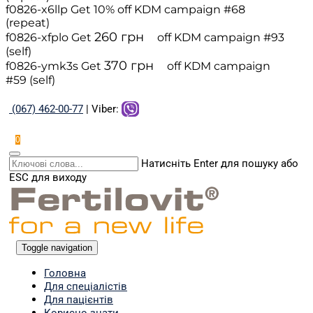
f0826-x6llp
Get 10% off
KDM campaign #68
(repeat)
260
грн
f0826-xfplo
Get
off
KDM campaign #93
(self)
370
грн
f0826-ymk3s
Get
off
KDM campaign
#59 (self)
(067) 462-00-77
| Viber:
0
Натисніть Enter для пошуку або
ESC для виходу
Toggle navigation
Головна
Для спеціалістів
Для пацієнтів