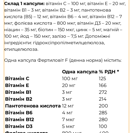
Склад 1 капсули:
вітамін С – 100 мг, вітамін Е – 20 мг,
вітамін В1 – 3 мг, вітамін В2 – 3 мг, пантотенова
кислота (В5) – 12 мг, вітамін В6 – 4 мг, вітамін В12 – 7
мкг, фолієва кислота – 800 мкг, вітамін Д3 – 20 мкг,
ніацин – 35 мг, біотин – 150 мкг, цинк – 5 мг, магній –
100 мг, йод – 150 мкг, залізо – 7,5 мг. Допоміжні
інгредієнти: гідроксіпропілметилцелюлоза,
етилцелюлоза.
Одна капсула Фертиловіт F (денна норма) містить:
Одна капсула
% РДН *
Вітамін C
100 мг
125
Вітамін E
20 мг
166
Вітамін B1
3 мг
272
Вітамін B2
3 мг
214
Пантотенова кислота
12 мг
200
Вітамін B6
4 мг
285
Вітамін B12
7 мкг
280
Вітамін D3
5 мкг
100