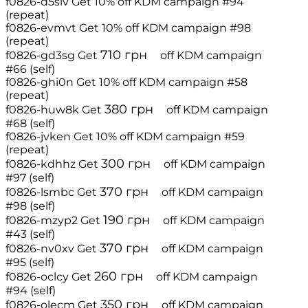
f0826-d5slv
Get 10% off
KDM campaign #94
(repeat)
f0826-evmvt
Get 10% off
KDM campaign #98
(repeat)
710
грн
f0826-gd3sg
Get
off
KDM campaign
#66 (self)
f0826-ghi0n
Get 10% off
KDM campaign #58
(repeat)
380
грн
f0826-huw8k
Get
off
KDM campaign
#68 (self)
f0826-jvken
Get 10% off
KDM campaign #59
(repeat)
300
грн
f0826-kdhhz
Get
off
KDM campaign
#97 (self)
370
грн
f0826-lsmbc
Get
off
KDM campaign
#98 (self)
190
грн
f0826-mzyp2
Get
off
KDM campaign
#43 (self)
370
грн
f0826-nv0xv
Get
off
KDM campaign
#95 (self)
260
грн
f0826-oclcy
Get
off
KDM campaign
#94 (self)
350
грн
f0826-olecm
Get
off
KDM campaign