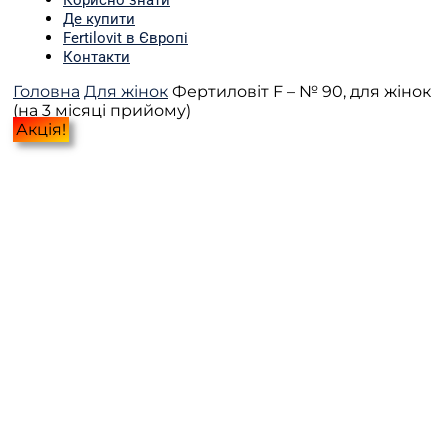
Корисно знати
Де купити
Fertilovit в Європі
Контакти
Головна
Для жінок
Фертиловіт F – № 90, для жінок
(на 3 місяці прийому)
Акція!