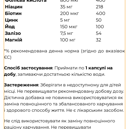
Фолієва кислота
800 мкг
400
Ніацин
35 мг
218
Біотин
200 мкг
400
Цинк
5 мг
50
Йод
150 мкг
100
Залізо
7,5 мг
54
Магній
100 мг
32
*% рекомендована денна норма (згідно до вказівок
ЄС)
Спосіб застосування
: Приймати по
1 капсулі на
добу
, запиваючи достатньою кількістю води.
Застереження
: Зберігати в недоступному для дітей
місці. Не перевищувати рекомендовану добову дозу.
Дієтична добавка не повинна використовуватися як
заміна повноцінного та збалансованого харчування
і здорового способу життя. Не є лікарським засобом.
Не слід використовувати як заміну повноцінного
раціону харчування. Не перевищувати