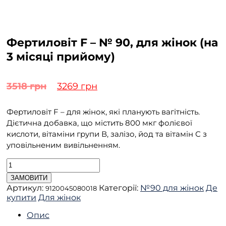
Фертиловіт F – № 90, для жінок (на
3 місяці прийому)
Оригінальна
Поточна
3518
грн
3269
грн
ціна:
ціна:
Фертиловіт F – для жінок, які планують вагітність.
3518 грн.
3269 грн.
Дієтична добавка, що містить 800 мкг фолієвої
кислоти, вітаміни групи В, залізо, йод та вітамін С з
уповільненим вивільненням.
Фертиловіт
F
ЗАМОВИТИ
-
Артикул:
Категорії:
№90 для жінок
Де
9120045080018
№
купити
Для жінок
90,
для
Опис
жінок