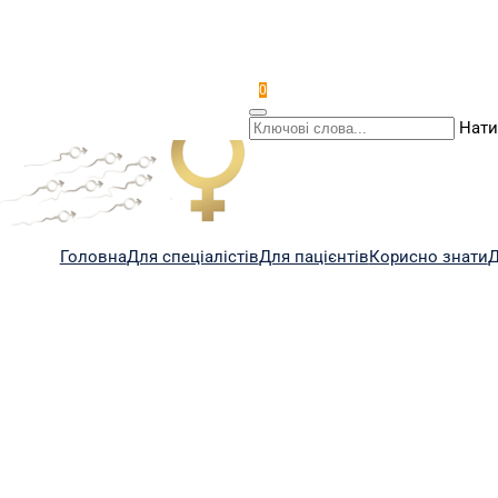
0
Нати
Головна
Для спеціалістів
Для пацієнтів
Корисно знати
Д