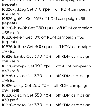
(repeat)
710
грн
f0826-gd3sg
Get
off
KDM campaign
#66 (self)
f0826-ghi0n
Get 10% off
KDM campaign #58
(repeat)
380
грн
f0826-huw8k
Get
off
KDM campaign
#68 (self)
f0826-jvken
Get 10% off
KDM campaign #59
(repeat)
300
грн
f0826-kdhhz
Get
off
KDM campaign
#97 (self)
370
грн
f0826-lsmbc
Get
off
KDM campaign
#98 (self)
190
грн
f0826-mzyp2
Get
off
KDM campaign
#43 (self)
370
грн
f0826-nv0xv
Get
off
KDM campaign
#95 (self)
260
грн
f0826-oclcy
Get
off
KDM campaign
#94 (self)
350
грн
f0826-olecm
Get
off
KDM campaign
#39 (self)
370
грн
f0826-qbcso
Get
off
KDM campaign