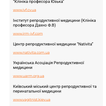
“Клініка професора Юзька”
www.ivf.cv.ua
Інститут репродуктивної медицини (Клініка
професора Дахно Ф.В)
www.irm-ivf.com
Центр репродуктивної медицини “Nativita”
www.nativita.com.ua
Українська Асоціація Репродуктивної
медицини
www.uarm.org.ua
Київський міський центр репродуктивної та
перинатальної медицини
www.vagitnist.kiev.ua