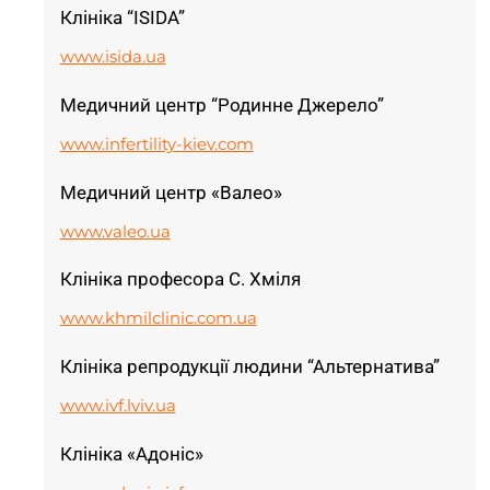
Клініка “ISIDA”
www.isida.ua
Медичний центр “Родинне Джерело”
www.infertility-kiev.com
Медичний центр «Валео»
www.valeo.ua
Клініка професора С. Хміля
www.khmilclinic.com.ua
Клініка репродукції людини “Альтернатива”
www.ivf.lviv.ua
Клініка «Адоніс»