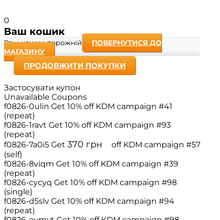
0
Ваш кошик
Ваш кошик порожній
ПОВЕРНУТИСЯ ДО
МАГАЗИНУ
ПРОДОВЖИТИ ПОКУПКИ
Застосувати купон
Unavailable Coupons
f0826-0ulin
Get 10% off
KDM campaign #41
(repeat)
f0826-1ravt
Get 10% off
KDM campaign #93
(repeat)
370
грн
f0826-7a0i5
Get
off
KDM campaign #57
(self)
f0826-8viqm
Get 10% off
KDM campaign #39
(repeat)
f0826-cycyq
Get 10% off
KDM campaign #98
(single)
f0826-d5slv
Get 10% off
KDM campaign #94
(repeat)
f0826-evmvt
Get 10% off
KDM campaign #98