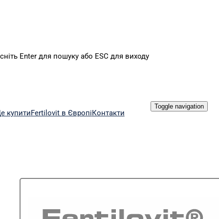
сніть Enter для пошуку або ESC для виходу
Toggle navigation
е купити
Fertilovit в Європі
Контакти