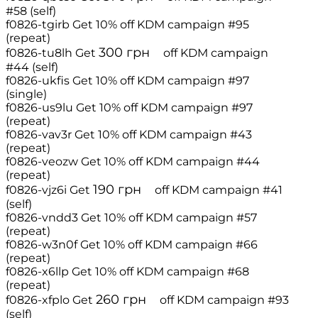
#58 (self)
f0826-tgirb
Get 10% off
KDM campaign #95
(repeat)
300
грн
f0826-tu8lh
Get
off
KDM campaign
#44 (self)
f0826-ukfis
Get 10% off
KDM campaign #97
(single)
f0826-us9lu
Get 10% off
KDM campaign #97
(repeat)
f0826-vav3r
Get 10% off
KDM campaign #43
(repeat)
f0826-veozw
Get 10% off
KDM campaign #44
(repeat)
190
грн
f0826-vjz6i
Get
off
KDM campaign #41
(self)
f0826-vndd3
Get 10% off
KDM campaign #57
(repeat)
f0826-w3n0f
Get 10% off
KDM campaign #66
(repeat)
f0826-x6llp
Get 10% off
KDM campaign #68
(repeat)
260
грн
f0826-xfplo
Get
off
KDM campaign #93
(self)