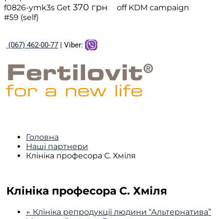
370
грн
f0826-ymk3s
Get
off
KDM campaign
#59 (self)
(067) 462-00-77
| Viber:
Головна
Наші партнери
Клініка професора С. Хміля
Клініка професора С. Хміля
← Клініка репродукції людини “Альтернатива”