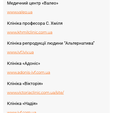
Медичний центр «Валео»
www.valeo.ua
Клініка професора С. Хміля
www.khmilclinic.com.ua
Клініка репродукції людини “Альтернатива”
www.ivf.lviv.ua
Клініка «Адоніс»
www.adonis-ivf.com.ua
Клініка «Вікторія»
www.victoriaclinic.com.ua/site/
Клініка «Надія»
www.ivf.com.ua