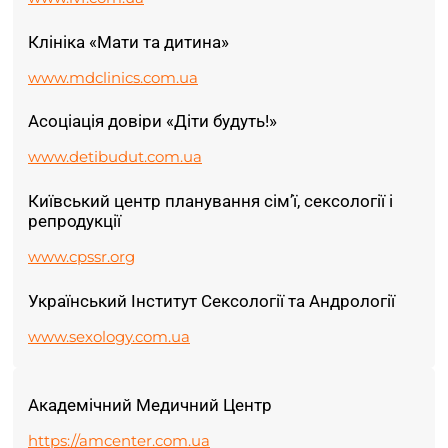
Клініка «Мати та дитина»
www.mdclinics.com.ua
Асоціація довіри «Діти будуть!»
www.detibudut.com.ua
Київський центр планування сім’ї, сексології і
репродукції
www.cpssr.org
Український Інститут Сексології та Андрології
www.sexology.com.ua
Академічний Медичний Центр
https://amcenter.com.ua