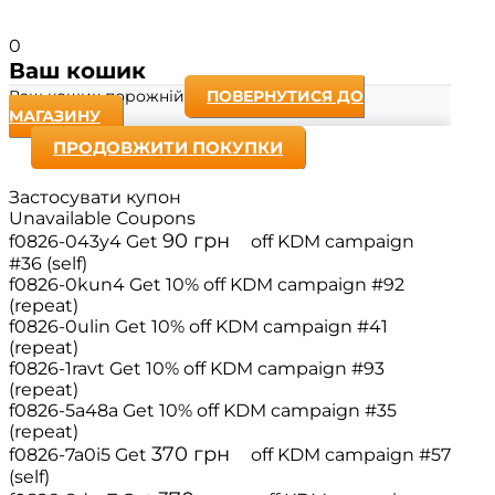
0
Ваш кошик
Ваш кошик порожній
ПОВЕРНУТИСЯ ДО
МАГАЗИНУ
ПРОДОВЖИТИ ПОКУПКИ
Застосувати купон
Unavailable Coupons
90
грн
f0826-043y4
Get
off
KDM campaign
#36 (self)
f0826-0kun4
Get 10% off
KDM campaign #92
(repeat)
f0826-0ulin
Get 10% off
KDM campaign #41
(repeat)
f0826-1ravt
Get 10% off
KDM campaign #93
(repeat)
f0826-5a48a
Get 10% off
KDM campaign #35
(repeat)
370
грн
f0826-7a0i5
Get
off
KDM campaign #57
(self)