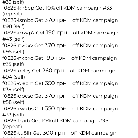
#33 (self)
f0826-kh5pp
Get 10% off
KDM campaign #33
(repeat)
370
грн
f0826-lsmbc
Get
off
KDM campaign
#98 (self)
190
грн
f0826-mzyp2
Get
off
KDM campaign
#43 (self)
370
грн
f0826-nv0xv
Get
off
KDM campaign
#95 (self)
190
грн
f0826-nxpxc
Get
off
KDM campaign
#35 (self)
260
грн
f0826-oclcy
Get
off
KDM campaign
#94 (self)
350
грн
f0826-olecm
Get
off
KDM campaign
#39 (self)
370
грн
f0826-qbcso
Get
off
KDM campaign
#58 (self)
350
грн
f0826-rwqbs
Get
off
KDM campaign
#32 (self)
f0826-tgirb
Get 10% off
KDM campaign #95
(repeat)
300
грн
f0826-tu8lh
Get
off
KDM campaign