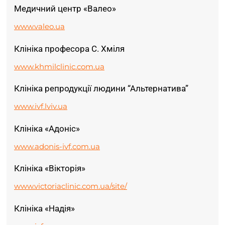
Медичний центр «Валео»
www.valeo.ua
Клініка професора С. Хміля
www.khmilclinic.com.ua
Клініка репродукції людини “Альтернатива”
www.ivf.lviv.ua
Клініка «Адоніс»
www.adonis-ivf.com.ua
Клініка «Вікторія»
www.victoriaclinic.com.ua/site/
Клініка «Надія»