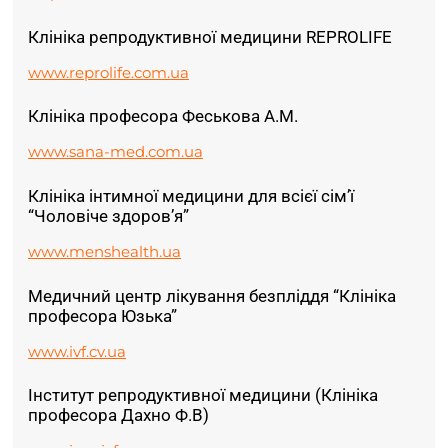
Клініка репродуктивної медицини REPROLIFE
www.reprolife.com.ua
Клініка професора Феськова А.М.
www.sana-med.com.ua
Клініка інтимної медицини для всієї сім’ї
“Чоловіче здоров’я”
www.menshealth.ua
Медичний центр лікування безпліддя “Клініка
професора Юзька”
www.ivf.cv.ua
Інститут репродуктивної медицини (Клініка
професора Дахно Ф.В)