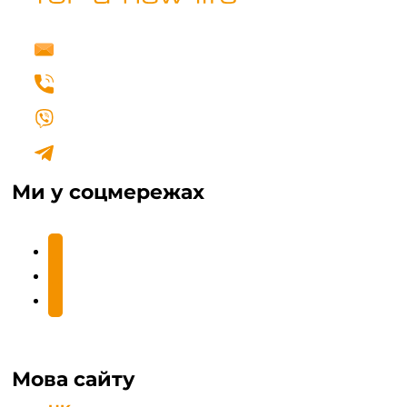
info@fertilovit.com.ua
+38 (067) 462 00 77
Написати нам у Viber
Написати нам у Telegram
Ми у соцмережах
facebook2
instagram
youtube
Мова сайту