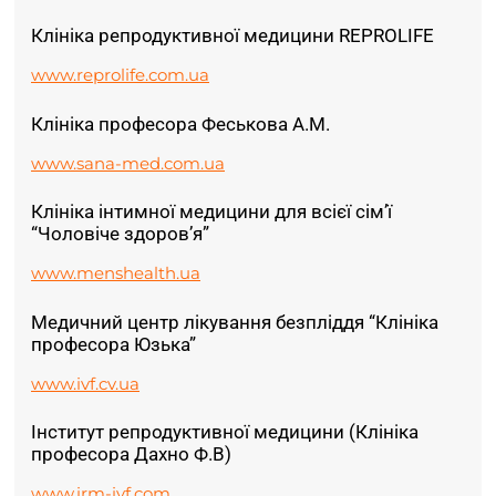
Клініка репродуктивної медицини REPROLIFE
www.reprolife.com.ua
Клініка професора Феськова А.М.
www.sana-med.com.ua
Клініка інтимної медицини для всієї сім’ї
“Чоловіче здоров’я”
www.menshealth.ua
Медичний центр лікування безпліддя “Клініка
професора Юзька”
www.ivf.cv.ua
Інститут репродуктивної медицини (Клініка
професора Дахно Ф.В)
www.irm-ivf.com