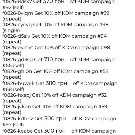
370
грн
f0826-8dsx7
Get
off
KDM campaign
#92 (self)
f0826-8viqm
Get 10% off
KDM campaign #39
(repeat)
f0826-cycyq
Get 10% off
KDM campaign #98
(single)
f0826-d5slv
Get 10% off
KDM campaign #94
(repeat)
f0826-evmvt
Get 10% off
KDM campaign #98
(repeat)
710
грн
f0826-gd3sg
Get
off
KDM campaign
#66 (self)
f0826-ghi0n
Get 10% off
KDM campaign #58
(repeat)
380
грн
f0826-huw8k
Get
off
KDM campaign
#68 (self)
f0826-hxsbj
Get 10% off
KDM campaign #32
(repeat)
f0826-jvken
Get 10% off
KDM campaign #59
(repeat)
300
грн
f0826-kdhhz
Get
off
KDM campaign
#97 (self)
300
грн
f0826-keabe
Get
off
KDM campaign