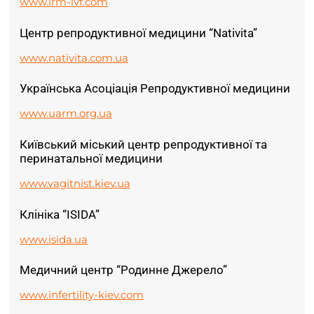
www.irm-ivf.com
Центр репродуктивної медицини “Nativita”
www.nativita.com.ua
Українська Асоціація Репродуктивної медицини
www.uarm.org.ua
Київський міський центр репродуктивної та
перинатальної медицини
www.vagitnist.kiev.ua
Клініка “ISIDA”
www.isida.ua
Медичний центр “Родинне Джерело”
www.infertility-kiev.com