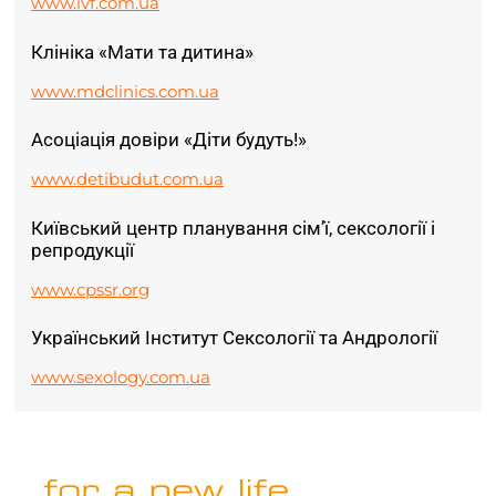
www.ivf.com.ua
Клініка «Мати та дитина»
www.mdclinics.com.ua
Асоціація довіри «Діти будуть!»
www.detibudut.com.ua
Київський центр планування сім’ї, сексології і
репродукції
www.cpssr.org
Український Інститут Сексології та Андрології
www.sexology.com.ua