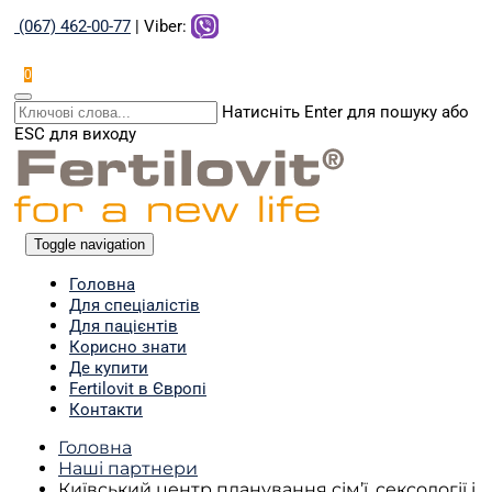
(067) 462-00-77
| Viber:
0
Натисніть Enter для пошуку або
ESC для виходу
Toggle navigation
Головна
Для спеціалістів
Для пацієнтів
Корисно знати
Де купити
Fertilovit в Європі
Контакти
Головна
Наші партнери
Київський центр планування сім’ї, сексології і