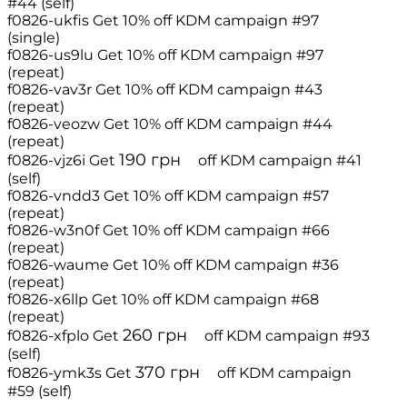
#44 (self)
f0826-ukfis
Get 10% off
KDM campaign #97
(single)
f0826-us9lu
Get 10% off
KDM campaign #97
(repeat)
f0826-vav3r
Get 10% off
KDM campaign #43
(repeat)
f0826-veozw
Get 10% off
KDM campaign #44
(repeat)
190
грн
f0826-vjz6i
Get
off
KDM campaign #41
(self)
f0826-vndd3
Get 10% off
KDM campaign #57
(repeat)
f0826-w3n0f
Get 10% off
KDM campaign #66
(repeat)
f0826-waume
Get 10% off
KDM campaign #36
(repeat)
f0826-x6llp
Get 10% off
KDM campaign #68
(repeat)
260
грн
f0826-xfplo
Get
off
KDM campaign #93
(self)
370
грн
f0826-ymk3s
Get
off
KDM campaign
#59 (self)