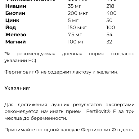
Ниацин
35 мг
218
Биотин
200 мкг
400
Цинк
5 мг
50
Йод
150 мкг
100
Железо
7,5 мг
54
Магний
100 мг
32
*% рекомендуемая дневная норма (согласно
указаний ЕС)
Фертиловит Ф не содержит лактозу и желатин.
Указания:
Для достижения лучших результатов экспертами
рекомедуется начинать прием Fertilovit® F за три
месяца до беременности.
Принимайте по одной капсуле Фертиловит Ф в день.