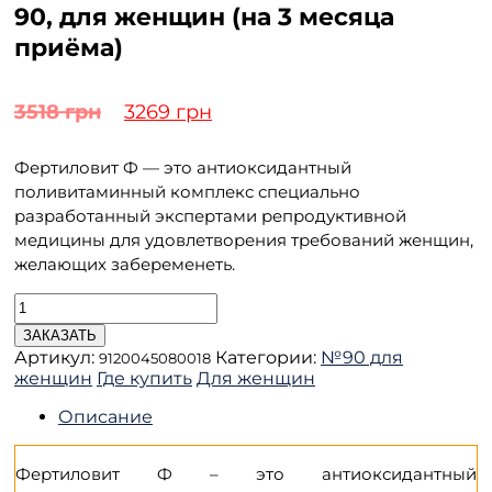
90, для женщин (на 3 месяца
приёма)
Первоначальная
Текущая
3518
грн
3269
грн
цена
цена:
Фертиловит Ф — это антиоксидантный
составляла
3269 грн.
поливитаминный комплекс специально
разработанный экспертами репродуктивной
3518 грн.
медицины для удовлетворения требований женщин,
желающих забеременеть.
Количество
товара
ЗАКАЗАТЬ
Fertilovit
Артикул:
Категории:
№90 для
9120045080018
F
женщин
Где купить
Для женщин
(Фертиловит
Ф)
Описание
-
№
90,
Фертиловит Ф – это антиоксидантный
для