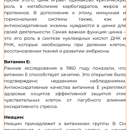
роль в метаболизме карбогидратов, жиров и
протеинов. В дополнение к этому, иммунная и
гормональная системы также, как и
антиоксидативные энзимы нуждаются в цинке для
своей деятельности. Самая важная функция цинка –
это его роль в синтезе нуклеидных кислот ДНК и
РНК, которые необходимы при делении клеток,
восстановлении тканей и развитии эмбриона.
Витамин E:
Ранние исследования в 1960 году показали, что
витамин Е способствует зачатию. Это открытие было
подтверждено недавними наблюдениями.
Антиоксидативные качества витамина Е укрепляют
здоровье ооцитов эффективной защитой этих
чувствительных клеток от пагубного влияния
оксидативного стресса.
Ниацин:
Ниацин принадлежит к витаминам группы В. Он
присутствует в каждой живой клетке и может