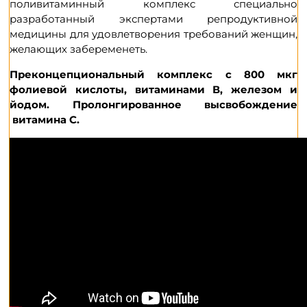
поливитаминный комплекс специально
женщин
разработанный экспертами репродуктивной
(на
медицины для удовлетворения требований женщин,
3
желающих забеременеть.
месяца
приёма)
Преконцепциональный комплекс с 800 мкг
фолиевой кислоты, витаминами В, железом и
йодом. Пролонгированное высвобождение
витамина C.