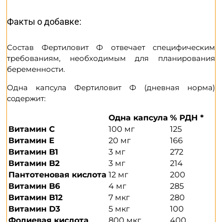
Факты о добавке:
Состав Фертиловит Ф отвечает специфическим
требованиям, необходимым для планирования
беременности.
Одна капсула Фертиловит Ф (дневная норма)
coдержит:
Одна капсула
% РДН *
Витамин C
100 мг
125
Витамин E
20 мг
166
Витамин B1
3 мг
272
Витамин B2
3 мг
214
Пантотеновая кислота
12 мг
200
Витамин B6
4 мг
285
Витамин B12
7 мкг
280
Витамин D3
5 мкг
100
Фолиевая кислота
800 мкг
400