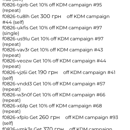
f0826-tgirb
Get 10% off
KDM campaign #95
(repeat)
300
грн
f0826-tu8lh
Get
off
KDM campaign
#44 (self)
f0826-ukfis
Get 10% off
KDM campaign #97
(single)
f0826-us9lu
Get 10% off
KDM campaign #97
(repeat)
f0826-vav3r
Get 10% off
KDM campaign #43
(repeat)
f0826-veozw
Get 10% off
KDM campaign #44
(repeat)
190
грн
f0826-vjz6i
Get
off
KDM campaign #41
(self)
f0826-vndd3
Get 10% off
KDM campaign #57
(repeat)
f0826-w3n0f
Get 10% off
KDM campaign #66
(repeat)
f0826-x6llp
Get 10% off
KDM campaign #68
(repeat)
260
грн
f0826-xfplo
Get
off
KDM campaign #93
(self)
370
грн
f0826-ymk3s
Get
off
KDM campaign