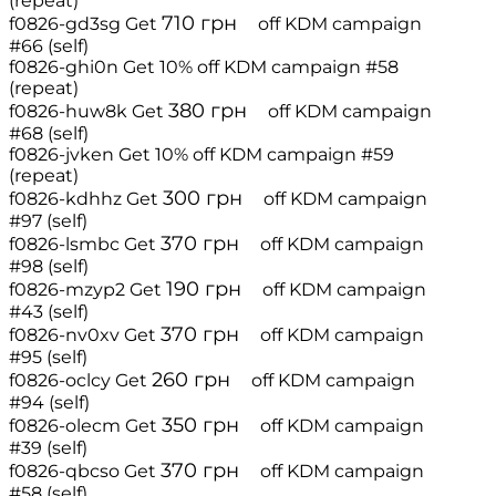
(repeat)
710
грн
f0826-gd3sg
Get
off
KDM campaign
#66 (self)
f0826-ghi0n
Get 10% off
KDM campaign #58
(repeat)
380
грн
f0826-huw8k
Get
off
KDM campaign
#68 (self)
f0826-jvken
Get 10% off
KDM campaign #59
(repeat)
300
грн
f0826-kdhhz
Get
off
KDM campaign
#97 (self)
370
грн
f0826-lsmbc
Get
off
KDM campaign
#98 (self)
190
грн
f0826-mzyp2
Get
off
KDM campaign
#43 (self)
370
грн
f0826-nv0xv
Get
off
KDM campaign
#95 (self)
260
грн
f0826-oclcy
Get
off
KDM campaign
#94 (self)
350
грн
f0826-olecm
Get
off
KDM campaign
#39 (self)
370
грн
f0826-qbcso
Get
off
KDM campaign
#58 (self)