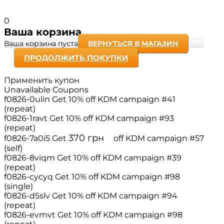
0
Ваша корзина
Ваша корзина пуста
ВЕРНУТЬСЯ В МАГАЗИН
ПРОДОЛЖИТЬ ПОКУПКИ
Применить купон
Unavailable Coupons
f0826-0ulin
Get 10% off
KDM campaign #41
(repeat)
f0826-1ravt
Get 10% off
KDM campaign #93
(repeat)
370
грн
f0826-7a0i5
Get
off
KDM campaign #57
(self)
f0826-8viqm
Get 10% off
KDM campaign #39
(repeat)
f0826-cycyq
Get 10% off
KDM campaign #98
(single)
f0826-d5slv
Get 10% off
KDM campaign #94
(repeat)
f0826-evmvt
Get 10% off
KDM campaign #98