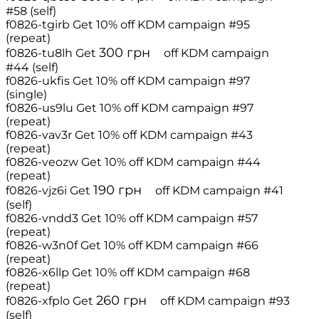
#58 (self)
f0826-tgirb
Get 10% off
KDM campaign #95
(repeat)
300
грн
f0826-tu8lh
Get
off
KDM campaign
#44 (self)
f0826-ukfis
Get 10% off
KDM campaign #97
(single)
f0826-us9lu
Get 10% off
KDM campaign #97
(repeat)
f0826-vav3r
Get 10% off
KDM campaign #43
(repeat)
f0826-veozw
Get 10% off
KDM campaign #44
(repeat)
190
грн
f0826-vjz6i
Get
off
KDM campaign #41
(self)
f0826-vndd3
Get 10% off
KDM campaign #57
(repeat)
f0826-w3n0f
Get 10% off
KDM campaign #66
(repeat)
f0826-x6llp
Get 10% off
KDM campaign #68
(repeat)
260
грн
f0826-xfplo
Get
off
KDM campaign #93
(self)