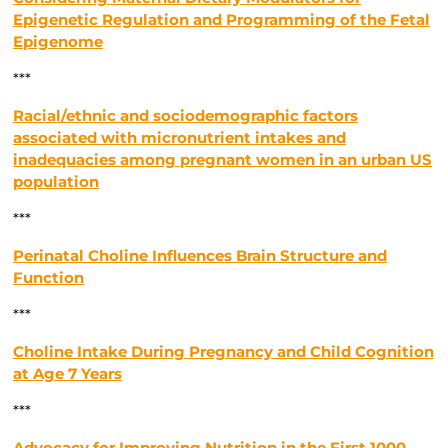
Epigenetic Regulation and Programming of the Fetal
Epigenome
***
Racial/ethnic and sociodemographic factors
associated with micronutrient intakes and
inadequacies among pregnant women in an urban US
population
***
Perinatal Choline Influences Brain Structure and
Function
***
Choline Intake During Pregnancy and Child Cognition
at Age 7 Years
***
Advocacy for Improving Nutrition in the First 1000