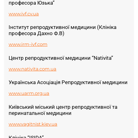
професора Юзька”
www.ivf.cv.ua
Інститут репродуктивної медицини (Клініка
професора Дахно Ф.В)
www.irm-ivf.com
Центр репродуктивної медицини “Nativita”
www.nativita.com.ua
Українська Асоціація Репродуктивної медицини
www.uarm.org.ua
Київський міський центр репродуктивної та
перинатальної медицини
www.vagitnist.kiev.ua
Клініка “ISIDA”