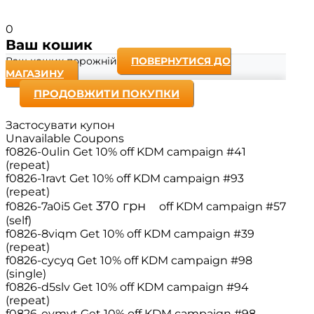
0
Ваш кошик
Ваш кошик порожній
ПОВЕРНУТИСЯ ДО
МАГАЗИНУ
ПРОДОВЖИТИ ПОКУПКИ
Застосувати купон
Unavailable Coupons
f0826-0ulin
Get 10% off
KDM campaign #41
(repeat)
f0826-1ravt
Get 10% off
KDM campaign #93
(repeat)
370
грн
f0826-7a0i5
Get
off
KDM campaign #57
(self)
f0826-8viqm
Get 10% off
KDM campaign #39
(repeat)
f0826-cycyq
Get 10% off
KDM campaign #98
(single)
f0826-d5slv
Get 10% off
KDM campaign #94
(repeat)
f0826-evmvt
Get 10% off
KDM campaign #98