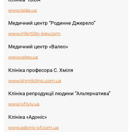
www.isida.ua
Медичний центр “Родинне Джерело”
www.infertility-kiev.com
Медичний центр «Валео»
www.valeo.ua
Клініка професора С. Хміля
www.khmilclinic.com.ua
Клініка репродукції людини “Альтернатива”
www.ivf.lviv.ua
Клініка «Адоніс»
www.adonis-ivf.com.ua