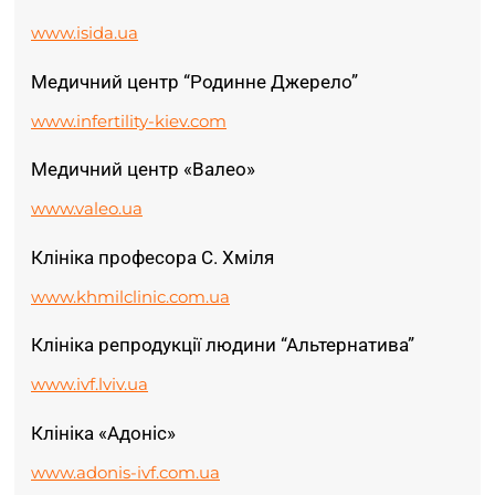
www.isida.ua
Медичний центр “Родинне Джерело”
www.infertility-kiev.com
Медичний центр «Валео»
www.valeo.ua
Клініка професора С. Хміля
www.khmilclinic.com.ua
Клініка репродукції людини “Альтернатива”
www.ivf.lviv.ua
Клініка «Адоніс»
www.adonis-ivf.com.ua