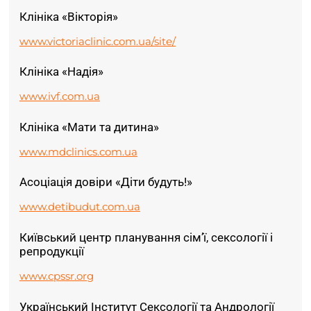
Клініка «Вікторія»
www.victoriaclinic.com.ua/site/
Клініка «Надія»
www.ivf.com.ua
Клініка «Мати та дитина»
www.mdclinics.com.ua
Асоціація довіри «Діти будуть!»
www.detibudut.com.ua
Київський центр планування сім’ї, сексології і
репродукції
www.cpssr.org
Український Інститут Сексології та Андрології