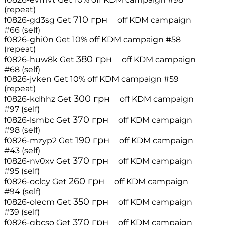
(repeat)
710
грн
f0826-gd3sg
Get
off
KDM campaign
#66 (self)
f0826-ghi0n
Get 10% off
KDM campaign #58
(repeat)
380
грн
f0826-huw8k
Get
off
KDM campaign
#68 (self)
f0826-jvken
Get 10% off
KDM campaign #59
(repeat)
300
грн
f0826-kdhhz
Get
off
KDM campaign
#97 (self)
370
грн
f0826-lsmbc
Get
off
KDM campaign
#98 (self)
190
грн
f0826-mzyp2
Get
off
KDM campaign
#43 (self)
370
грн
f0826-nv0xv
Get
off
KDM campaign
#95 (self)
260
грн
f0826-oclcy
Get
off
KDM campaign
#94 (self)
350
грн
f0826-olecm
Get
off
KDM campaign
#39 (self)
370
грн
f0826-qbcso
Get
off
KDM campaign