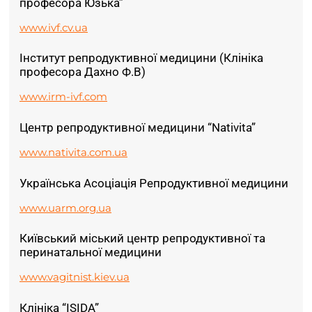
професора Юзька”
www.ivf.cv.ua
Інститут репродуктивної медицини (Клініка
професора Дахно Ф.В)
www.irm-ivf.com
Центр репродуктивної медицини “Nativita”
www.nativita.com.ua
Українська Асоціація Репродуктивної медицини
www.uarm.org.ua
Київський міський центр репродуктивної та
перинатальної медицини
www.vagitnist.kiev.ua
Клініка “ISIDA”