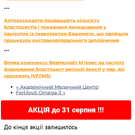
***
Антиоксиданти покращують кількість
бластоцистів і показники виношування у
пацієнток із тиреоїдитом Хашимото, що пройшли
процедуру екстракорпорального запліднення
***
Вплив комплексу Фертиловіт М плюс на частоту
формування бластоцист високої якості у пар, які
проходять IVF/IMSI
← Академічний Медичний Центр
Fertilovit Omega-3 →
АКЦІЯ до 31 серпня !!!
До кінця акції залишилось