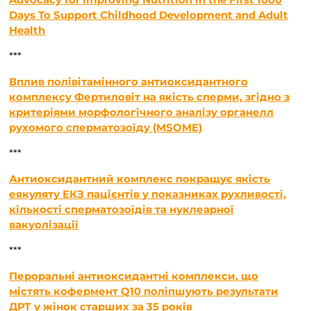
Days To Support Childhood Development and Adult
Health
***
Вплив полівітамінного антиоксидантного
комплексу Фертиловіт на якість сперми, згідно з
критеріями морфологічного аналізу органелл
рухомого сперматозоїду (MSOME)
***
Антиоксидантний комплекс покращує якість
еякуляту ЕКЗ пацієнтів у показниках рухливості,
кількості сперматозоїдів та нуклеарної
вакуолізації
***
Пероральні антиоксидантні комплекси, що
містять кофермент Q10 поліпшують результати
ДРТ у жінок старших за 35 років