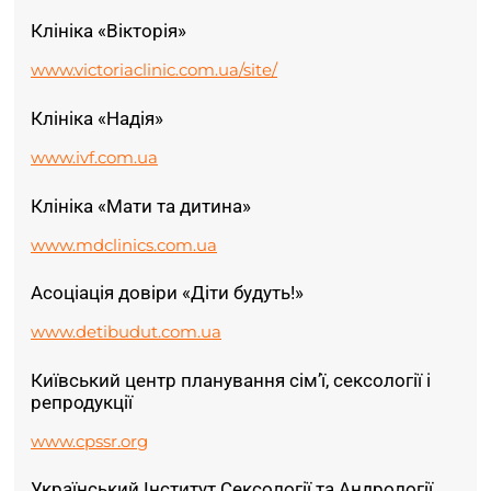
Клініка «Вікторія»
www.victoriaclinic.com.ua/site/
Клініка «Надія»
www.ivf.com.ua
Клініка «Мати та дитина»
www.mdclinics.com.ua
Асоціація довіри «Діти будуть!»
www.detibudut.com.ua
Київський центр планування сім’ї, сексології і
репродукції
www.cpssr.org
Український Інститут Сексології та Андрології