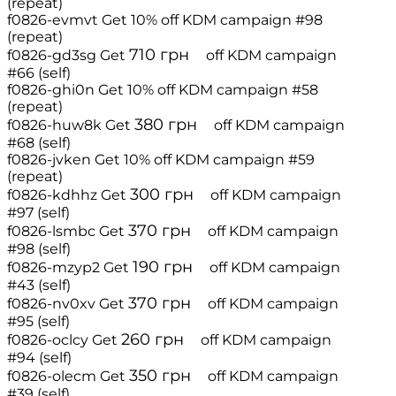
(repeat)
f0826-evmvt
Get 10% off
KDM campaign #98
(repeat)
710
грн
f0826-gd3sg
Get
off
KDM campaign
#66 (self)
f0826-ghi0n
Get 10% off
KDM campaign #58
(repeat)
380
грн
f0826-huw8k
Get
off
KDM campaign
#68 (self)
f0826-jvken
Get 10% off
KDM campaign #59
(repeat)
300
грн
f0826-kdhhz
Get
off
KDM campaign
#97 (self)
370
грн
f0826-lsmbc
Get
off
KDM campaign
#98 (self)
190
грн
f0826-mzyp2
Get
off
KDM campaign
#43 (self)
370
грн
f0826-nv0xv
Get
off
KDM campaign
#95 (self)
260
грн
f0826-oclcy
Get
off
KDM campaign
#94 (self)
350
грн
f0826-olecm
Get
off
KDM campaign
#39 (self)