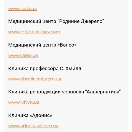
www.isida.ua
Медицинский центр “Родинне Джерело”
www.infertility-kiev.com
Медицинский центр «Валео»
www.valeo.ua
Клиника профессора С. Хмиля
www.khmilclinic.com.ua
Клиника репродукции человека “Альтернатива”
www.ivf.lviv.ua
Клиника «Адонис»
www.adonis-ivf.com.ua