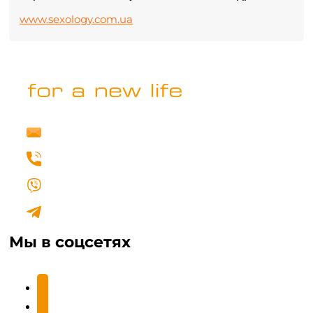
www.sexology.com.ua
info@fertilovit.com.ua
+38 (067) 462 00 77
Написать нам в Viber
Написать нам в Telegram
Мы в соцсетях
facebook2
instagram