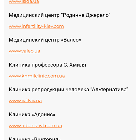
www.isida.ua
Медицинский центр “Родинне Джерело”
www.infertility-kiev.com
Медицинский центр «Валео»
www.valeo.ua
Клиника профессора С. Хмиля
www.khmilclinic.com.ua
Клиника репродукции человека “Альтернатива”
www.ivf.lviv.ua
Клиника «Адонис»
www.adonis-ivf.com.ua
Клиника «Виктория»