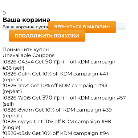
0
Ваша корзина
Ваша корзина пуста
ВЕРНУТЬСЯ В МАГАЗИН
ПРОДОЛЖИТЬ ПОКУПКИ
Применить купон
Unavailable Coupons
90
грн
f0826-043y4
Get
off
KDM campaign
#36 (self)
f0826-0ulin
Get 10% off
KDM campaign #41
(repeat)
f0826-1ravt
Get 10% off
KDM campaign #93
(repeat)
370
грн
f0826-7a0i5
Get
off
KDM campaign #57
(self)
f0826-8viqm
Get 10% off
KDM campaign #39
(repeat)
f0826-cycyq
Get 10% off
KDM campaign #98
(single)
f0826-d5slv
Get 10% off
KDM campaign #94