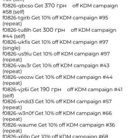
370
грн
f0826-qbcso
Get
off
KDM campaign
#58 (self)
f0826-tgirb
Get 10% off
KDM campaign #95
(repeat)
300
грн
f0826-tu8lh
Get
off
KDM campaign
#44 (self)
f0826-ukfis
Get 10% off
KDM campaign #97
(single)
f0826-us9lu
Get 10% off
KDM campaign #97
(repeat)
f0826-vav3r
Get 10% off
KDM campaign #43
(repeat)
f0826-veozw
Get 10% off
KDM campaign #44
(repeat)
190
грн
f0826-vjz6i
Get
off
KDM campaign #41
(self)
f0826-vndd3
Get 10% off
KDM campaign #57
(repeat)
f0826-w3n0f
Get 10% off
KDM campaign #66
(repeat)
f0826-waume
Get 10% off
KDM campaign #36
(repeat)
f0826-x6llp
Get 10% off
KDM campaign #68