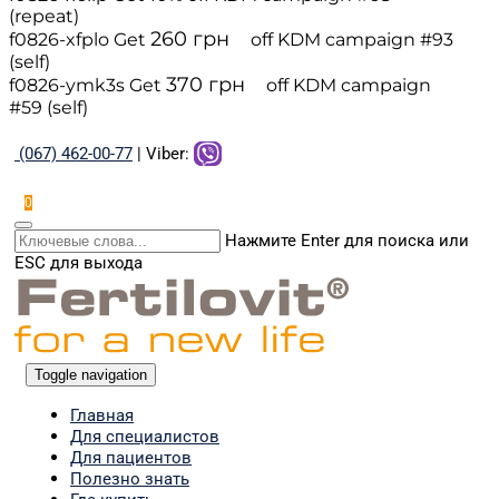
(repeat)
260
грн
f0826-xfplo
Get
off
KDM campaign #93
(self)
370
грн
f0826-ymk3s
Get
off
KDM campaign
#59 (self)
(067) 462-00-77
| Viber:
0
Нажмите Enter для поиска или
ESC для выхода
Toggle navigation
Главная
Для специалистов
Для пациентов
Полезно знать