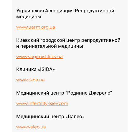
Украинская Ассоциация Репродуктивной
медицины
www.uarm.org.ua
Киевский городской центр репродуктивной
и перинатальной медицины
www.vagitnist.kiev.ua
Клиника «ISIDA»
www.isida.ua
Медицинский центр “Родинне Джерело”
www.infertility-kiev.com
Медицинский центр «Валео»
www.valeo.ua