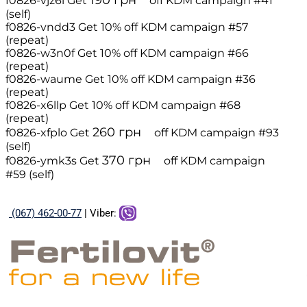
190
грн
f0826-vjz6i
Get
off
KDM campaign #41
(self)
f0826-vndd3
Get 10% off
KDM campaign #57
(repeat)
f0826-w3n0f
Get 10% off
KDM campaign #66
(repeat)
f0826-waume
Get 10% off
KDM campaign #36
(repeat)
f0826-x6llp
Get 10% off
KDM campaign #68
(repeat)
260
грн
f0826-xfplo
Get
off
KDM campaign #93
(self)
370
грн
f0826-ymk3s
Get
off
KDM campaign
#59 (self)
(067) 462-00-77
| Viber: