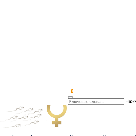
0
Нажм