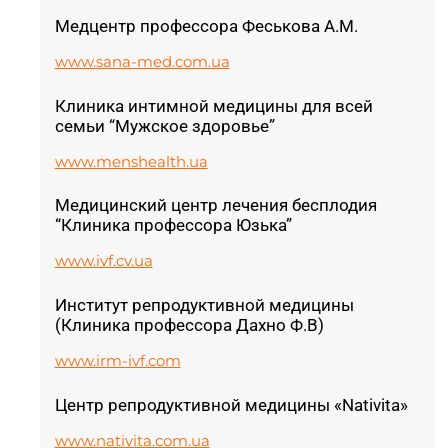
Медцентр профессора Феськова А.М.
www.sana-med.com.ua
Клиника интимной медицины для всей
семьи “Мужское здоровье”
www.menshealth.ua
Медицинский центр лечения бесплодия
“Клиника профессора Юзька”
www.ivf.cv.ua
Институт репродуктивной медицины
(Клиника профессора Дахно Ф.В)
www.irm-ivf.com
Центр репродуктивной медицины «Nativita»
www.nativita.com.ua