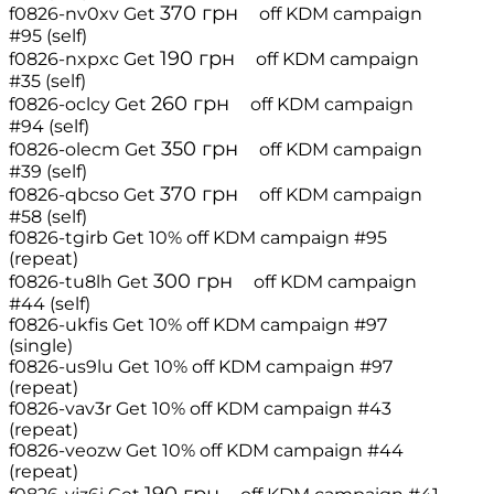
370
грн
f0826-nv0xv
Get
off
KDM campaign
#95 (self)
190
грн
f0826-nxpxc
Get
off
KDM campaign
#35 (self)
260
грн
f0826-oclcy
Get
off
KDM campaign
#94 (self)
350
грн
f0826-olecm
Get
off
KDM campaign
#39 (self)
370
грн
f0826-qbcso
Get
off
KDM campaign
#58 (self)
f0826-tgirb
Get 10% off
KDM campaign #95
(repeat)
300
грн
f0826-tu8lh
Get
off
KDM campaign
#44 (self)
f0826-ukfis
Get 10% off
KDM campaign #97
(single)
f0826-us9lu
Get 10% off
KDM campaign #97
(repeat)
f0826-vav3r
Get 10% off
KDM campaign #43
(repeat)
f0826-veozw
Get 10% off
KDM campaign #44
(repeat)