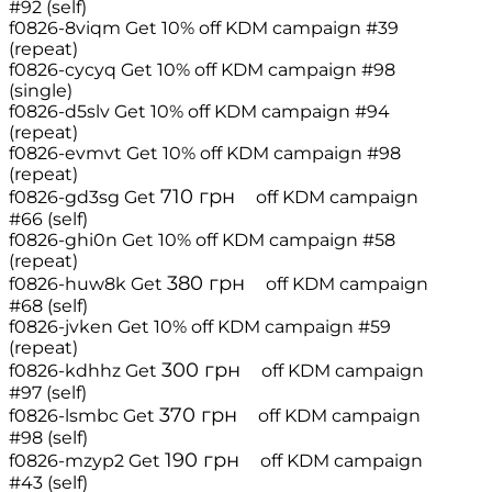
#92 (self)
f0826-8viqm
Get 10% off
KDM campaign #39
(repeat)
f0826-cycyq
Get 10% off
KDM campaign #98
(single)
f0826-d5slv
Get 10% off
KDM campaign #94
(repeat)
f0826-evmvt
Get 10% off
KDM campaign #98
(repeat)
710
грн
f0826-gd3sg
Get
off
KDM campaign
#66 (self)
f0826-ghi0n
Get 10% off
KDM campaign #58
(repeat)
380
грн
f0826-huw8k
Get
off
KDM campaign
#68 (self)
f0826-jvken
Get 10% off
KDM campaign #59
(repeat)
300
грн
f0826-kdhhz
Get
off
KDM campaign
#97 (self)
370
грн
f0826-lsmbc
Get
off
KDM campaign
#98 (self)
190
грн
f0826-mzyp2
Get
off
KDM campaign
#43 (self)