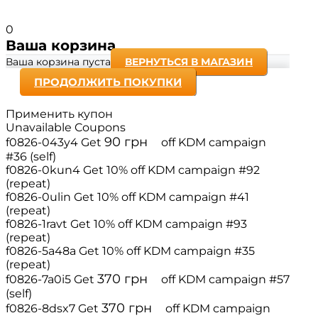
0
Ваша корзина
Ваша корзина пуста
ВЕРНУТЬСЯ В МАГАЗИН
ПРОДОЛЖИТЬ ПОКУПКИ
Применить купон
Unavailable Coupons
90
грн
f0826-043y4
Get
off
KDM campaign
#36 (self)
f0826-0kun4
Get 10% off
KDM campaign #92
(repeat)
f0826-0ulin
Get 10% off
KDM campaign #41
(repeat)
f0826-1ravt
Get 10% off
KDM campaign #93
(repeat)
f0826-5a48a
Get 10% off
KDM campaign #35
(repeat)
370
грн
f0826-7a0i5
Get
off
KDM campaign #57
(self)
370
грн
f0826-8dsx7
Get
off
KDM campaign